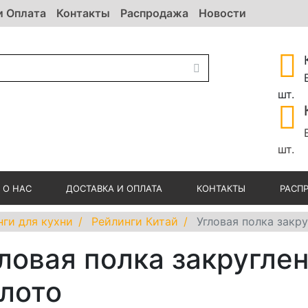
и Оплата
Контакты
Распродажа
Новости
шт.
шт.
О НАС
ДОСТАВКА И ОПЛАТА
КОНТАКТЫ
РАСП
нги для кухни
Рейлинги Китай
Угловая полка закр
ловая полка закругле
лото