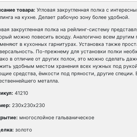
сание товара:
Угловая закругленная полка с интересн
линга на кухне. Делает рабочую зону более удобной.
овая закругленная полка на рейлинг-систему представ
орый можно повесить всюду. Аналогично всем другим 
меняют в кухонных гарнитурах. Установка также прост
версальность. По-прежнему для установки полки необх
ако в отличие от других полок, это можно сделать даж
жить удобным местом хранения всех нужных под рукой
щие средства, ёмкости под пряности, другие специи. 
ественнейшего металла.
икул:
41210
мер:
230х230х230
рытие:
многослойное гальваническое
елка:
золото