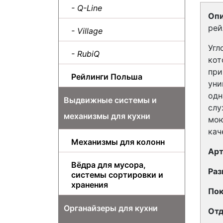
- Q-Line
Опи
рей
- Village
Угл
- RubiQ
кот
при
Рейлинги Польша
уни
одн
Выдвижные системы и
слу
механизмы для кухни
мою
кач
Механизмы для колонн
Арт
Вёдра для мусора,
Раз
системы сортировки и
хранения
Пок
Органайзеры для кухни
Отд