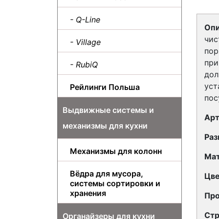
- Q-Line
Опи
чис
- Village
пор
при
- RubiQ
дол
уст
Рейлинги Польша
пос
Выдвижные системы и
Арт
механизмы для кухни
Раз
Механизмы для колонн
Мат
Вёдра для мусора,
Цв
системы сортировки и
хранения
Про
Стр
Органайзеры для кухни