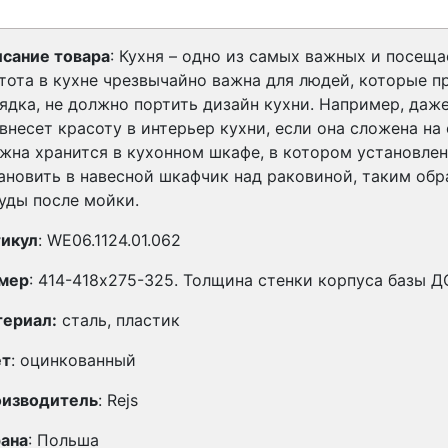
сание товара
:
Кухня – одно из самых важных и посещ
тота в кухне чрезвычайно важна для людей, которые п
ядка, не должно портить дизайн кухни. Например, даж
внесет красоту в интерьер кухни, если она сложена на
жна хранится в кухонном шкафе, в котором установле
ановить в навесной шкафчик над раковиной, таким об
уды после мойки.
икул
: WE06.1124.01.062
мер
: 414-418x275-325. Толщина стенки корпуса базы Д
ериал:
сталь, пластик
ет
: оцинкованный
изводитель
: Rejs
ана
: Польша