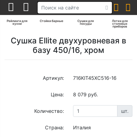
Рейлинги для
Стойки барные
Сушки для
Лотки для
кухни
посуды
столовых
приборов
Сушка Ellite двухуровневая в
базу 450/16, хром
Артикул:
716KIT45XC516-16
Цена:
8 079 руб.
Количество:
шт.
Страна:
Италия