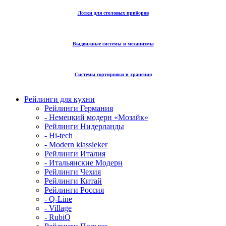
Лотки для столовых приборов
Выдвижные системы и механизмы
Системы сортировки и хранения
Рейлинги для кухни
Рейлинги Германия
- Немецкий модерн «Мозайк»
Рейлинги Нидерланды
- Hi-tech
- Modern klassieker
Рейлинги Италия
- Итальянские Модерн
Рейлинги Чехия
Рейлинги Китай
Рейлинги Россия
- Q-Line
- Village
- RubiQ