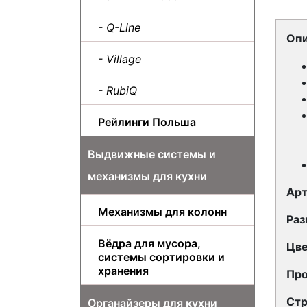
- Q-Line
Опи
- Village
- RubiQ
Рейлинги Польша
Выдвижные системы и
механизмы для кухни
Арт
Механизмы для колонн
Раз
Вёдра для мусора,
Цве
системы сортировки и
хранения
Про
Стр
Органайзеры для кухни