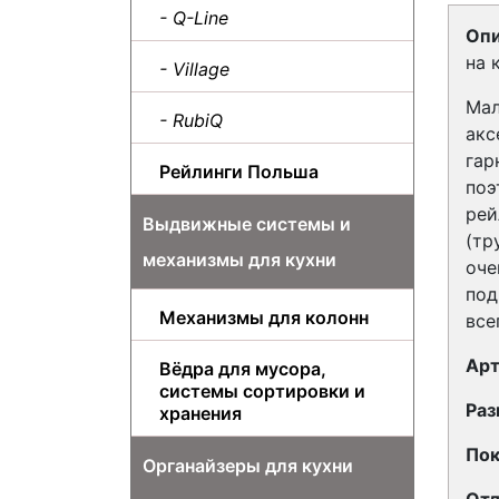
- Q-Line
Опи
на 
- Village
Мал
- RubiQ
акс
гар
Рейлинги Польша
поэ
рей
Выдвижные системы и
(тр
механизмы для кухни
оче
под
Механизмы для колонн
все
Арт
Вёдра для мусора,
системы сортировки и
Раз
хранения
Пок
Органайзеры для кухни
Отд