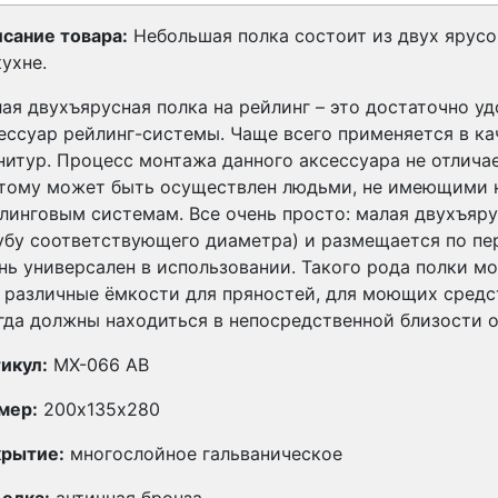
сание товара:
Небольшая полка состоит из двух ярусо
кухне.
ая двухъярусная полка на рейлинг – это достаточно у
ессуар рейлинг-системы. Чаще всего применяется в ка
нитур. Процесс монтажа данного аксессуара не отлич
тому может быть осуществлен людьми, не имеющими 
линговым системам. Все очень просто: малая двухъяру
убу соответствующего диаметра) и размещается по пе
нь универсален в использовании. Такого рода полки м
 различные ёмкости для пряностей, для моющих средст
гда должны находиться в непосредственной близости о
икул:
MX-066 AB
мер:
200х135х280
рытие:
многослойное гальваническое
елка:
античная бронза