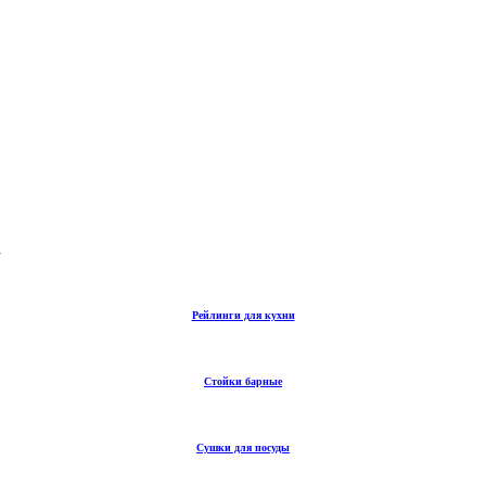
а
Рейлинги для кухни
Стойки барные
Сушки для посуды