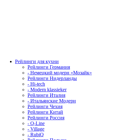
Рейлинги для кухни
Рейлинги Германия
- Немецкий модерн «Мозайк»
Рейлинги Нидерланды
- Hi-tech
- Modern klassieker
Рейлинги Италия
- Итальянские Модерн
Рейлинги Чехия
Рейлинги Китай
Рейлинги Россия
- Q-Line
- Village
- RubiQ