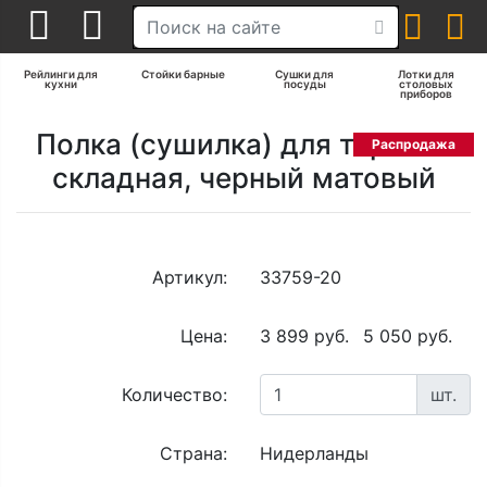
Рейлинги для
Стойки барные
Сушки для
Лотки для
кухни
посуды
столовых
приборов
Полка (сушилка) для тарелок
Распродажа
складная, черный матовый
Артикул:
33759-20
Цена:
3 899 руб.
5 050 руб.
Количество:
шт.
Страна:
Нидерланды