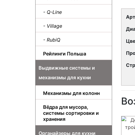
- Q-Line
Арт
- Village
Диа
- RubiQ
Цве
Про
Рейлинги Польша
Стр
Выдвижные системы и
механизмы для кухни
Механизмы для колонн
Во
Вёдра для мусора,
системы сортировки и
хранения
Органайзеры для кухни