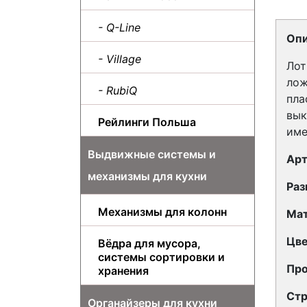
- Q-Line
Опи
- Village
Лот
лож
- RubiQ
пла
вык
Рейлинги Польша
име
Выдвижные системы и
Арт
механизмы для кухни
Раз
Механизмы для колонн
Ма
Цв
Вёдра для мусора,
системы сортировки и
Про
хранения
Стр
Органайзеры для кухни