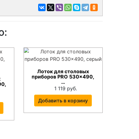
о:
Лоток для столовых
приборов PRO 530x490,
х
…
90,
1 119 руб.
Добавить в корзину