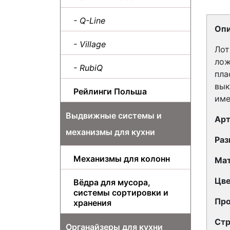
- Q-Line
Опи
- Village
Лот
лож
- RubiQ
пла
вык
Рейлинги Польша
име
Выдвижные системы и
Арт
механизмы для кухни
Раз
Механизмы для колонн
Ма
Цв
Вёдра для мусора,
системы сортировки и
Про
хранения
Стр
Органайзеры для кухни