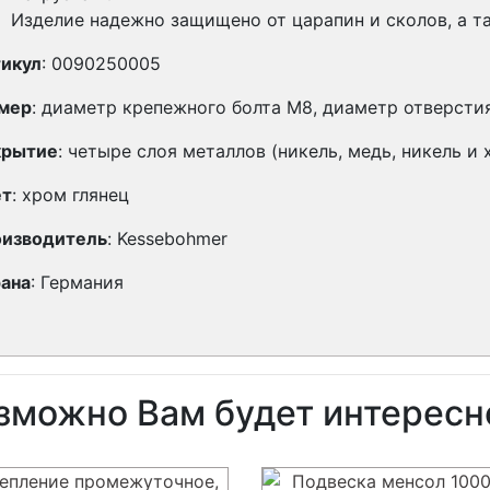
Изделие надежно защищено от царапин и сколов, а т
икул
:
0090250005
мер
:
диаметр крепежного болта М8, диаметр отверсти
крытие
:
четыре слоя металлов (никель, медь, никель и
ет
:
хром глянец
изводитель
:
Kessebohmer
ана
:
Германия
зможно Вам будет интересн