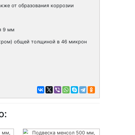
акже от образования коррозии
я 9 мм
 хром) общей толщиной в 46 микрон
о: