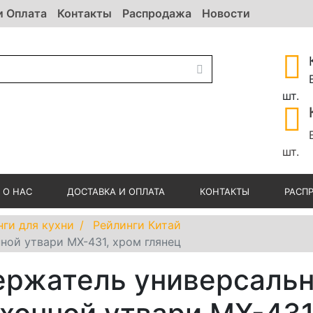
и Оплата
Контакты
Распродажа
Новости
шт.
шт.
О НАС
ДОСТАВКА И ОПЛАТА
КОНТАКТЫ
РАСП
нги для кухни
Рейлинги Китай
ной утвари MX-431, хром глянец
ержатель универсальн