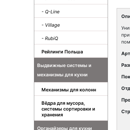
- Q-Line
Опи
- Village
Уни
при
- RubiQ
пом
Рейлинги Польша
Арт
Раз
Выдвижные системы и
механизмы для кухни
Пок
Отд
Механизмы для колонн
Про
Вёдра для мусора,
системы сортировки и
Стр
хранения
Органайзеры для кухни