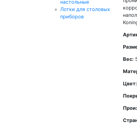
прони
настольные
корро
Лотки для столовых
напол
приборов
Konin
Арти
Разме
Вес:
5
Мате
Цвет:
Покр
Прои
Стран