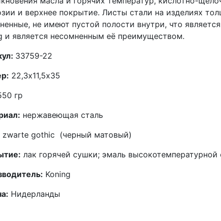
кновения масла и горячих температур, кислотно-щел
зии и верхнее покрытие. Листы стали на изделиях тол
ненные, не имеют пустой полости внутри, что являет
g и является несомненным её преимуществом.
кул:
33759-22
р:
22,3х11,5х35
50 гр
риал:
нержавеющая сталь
zwarte gothic
(черный матовый)
ытие:
лак горячей сушки; эмаль высокотемпературной
зводитель:
Koning
а:
Нидерланды