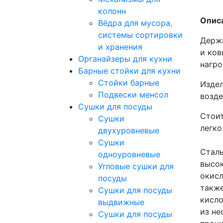
колонн
Описа
Вёдра для мусора,
системы сортировки
Держа
и хранения
и ков
Органайзеры для кухни
нагро
Барные стойки для кухни
Стойки барные
Издел
Подвески менсол
возде
Сушки для посуды
Стоит
Сушки
легко
двухуровневые
Сушки
Сталь
одноуровневые
высок
Угловые сушки для
окисл
посуды
также
Сушки для посуды
кисло
выдвижные
из не
Сушки для посуды