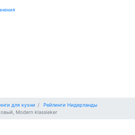
анения
инги для кухни
Рейлинги Нидерланды
вый, Modern klassieker