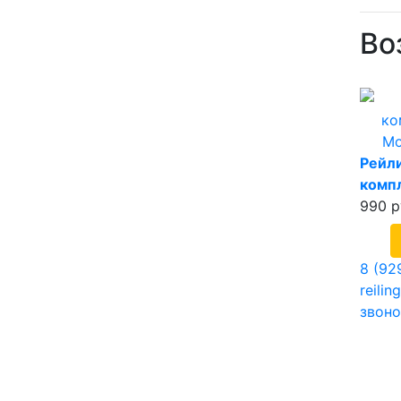
Во
Рейли
комп
990 р
8 (92
reili
звоно