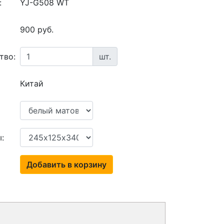
:
YJ-G508 WT
900 руб.
тво:
шт.
Китай
:
Добавить в корзину